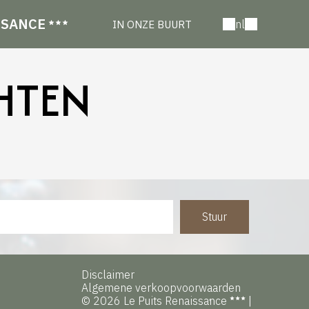
SSANCE
nl
IN ONZE BUURT
HTEN
Stuur
Disclaimer
Algemene verkoopvoorwaarden
© 2026 Le Puits Renaissance
|